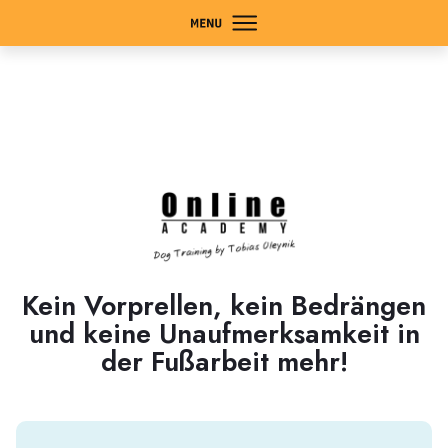
Start
Programs
About Us
Kein Vorprellen, kein Bedrängen
und keine Unaufmerksamkeit in
Contact
der Fußarbeit mehr!
Member Login